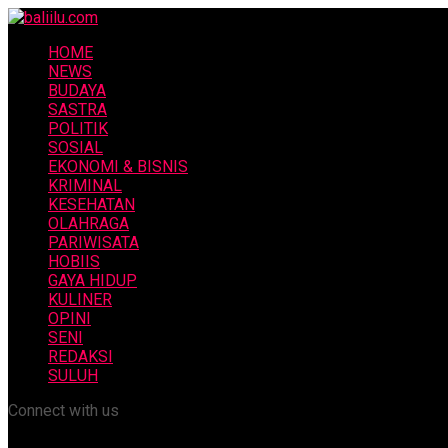
HOME
NEWS
BUDAYA
SASTRA
POLITIK
SOSIAL
EKONOMI & BISNIS
KRIMINAL
KESEHATAN
OLAHRAGA
PARIWISATA
HOBIIS
GAYA HIDUP
KULINER
OPINI
SENI
REDAKSI
SULUH
Connect with us