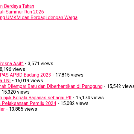
an Berdaya Tahan
Bali Summer Run 2026
orong UMKM dan Berbagi dengan Warga
resna Asih’’
- 3,571 views
8,196 views
PPAS APBD Badung 2023
- 17,815 views
a TNI
- 16,019 views
ah Dilempar Batu dan Diberhentikan di Panggung
- 15,542 view
 15,320 views
Tunjuk Kepala Bapanas sebagai Plt
- 15,174 views
n Pelaksanaan Pemilu 2024
- 15,082 views
ler
- 13,885 views