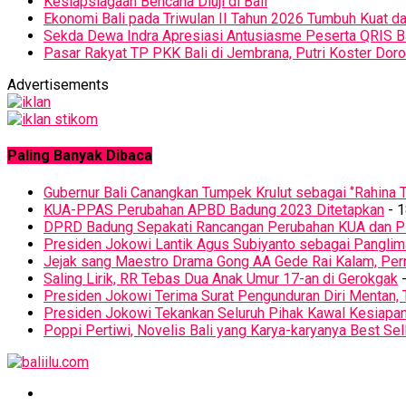
Kesiapsiagaan Bencana Diuji di Bali
Ekonomi Bali pada Triwulan II Tahun 2026 Tumbuh Kuat d
Sekda Dewa Indra Apresiasi Antusiasme Peserta QRIS 
Pasar Rakyat TP PKK Bali di Jembrana, Putri Koster D
Advertisements
Paling Banyak Dibaca
Gubernur Bali Canangkan Tumpek Krulut sebagai ‘’Rahina T
KUA-PPAS Perubahan APBD Badung 2023 Ditetapkan
- 1
DPRD Badung Sepakati Rancangan Perubahan KUA dan 
Presiden Jokowi Lantik Agus Subiyanto sebagai Panglim
Jejak sang Maestro Drama Gong AA Gede Rai Kalam, Pern
Saling Lirik, RR Tebas Dua Anak Umur 17-an di Gerokgak
-
Presiden Jokowi Terima Surat Pengunduran Diri Mentan, 
Presiden Jokowi Tekankan Seluruh Pihak Kawal Kesiapa
Poppi Pertiwi, Novelis Bali yang Karya-karyanya Best Sel