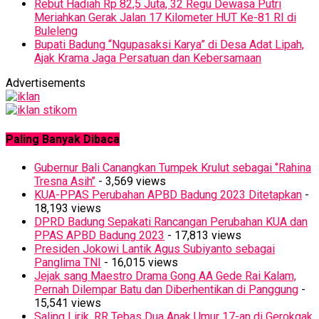
Rebut Hadiah Rp 82,5 Juta, 32 Regu Dewasa Putri
Meriahkan Gerak Jalan 17 Kilometer HUT Ke-81 RI di
Buleleng
Bupati Badung “Ngupasaksi Karya” di Desa Adat Lipah,
Ajak Krama Jaga Persatuan dan Kebersamaan
Advertisements
Paling Banyak Dibaca
Gubernur Bali Canangkan Tumpek Krulut sebagai ‘’Rahina
Tresna Asih’’
- 3,569 views
KUA-PPAS Perubahan APBD Badung 2023 Ditetapkan
-
18,193 views
DPRD Badung Sepakati Rancangan Perubahan KUA dan
PPAS APBD Badung 2023
- 17,813 views
Presiden Jokowi Lantik Agus Subiyanto sebagai
Panglima TNI
- 16,015 views
Jejak sang Maestro Drama Gong AA Gede Rai Kalam,
Pernah Dilempar Batu dan Diberhentikan di Panggung
-
15,541 views
Saling Lirik, RR Tebas Dua Anak Umur 17-an di Gerokgak