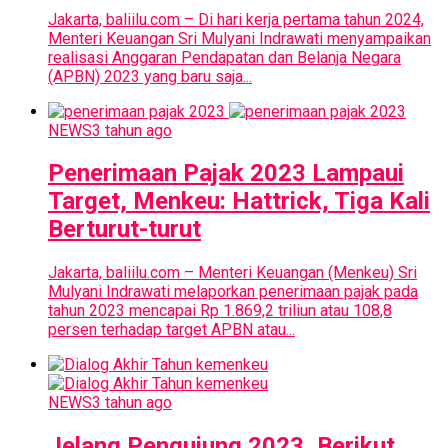
Jakarta, baliilu.com – Di hari kerja pertama tahun 2024,
Menteri Keuangan Sri Mulyani Indrawati menyampaikan
realisasi Anggaran Pendapatan dan Belanja Negara
(APBN) 2023 yang baru saja...
NEWS
3 tahun ago
Penerimaan Pajak 2023 Lampaui
Target, Menkeu: Hattrick, Tiga Kali
Berturut-turut
Jakarta, baliilu.com – Menteri Keuangan (Menkeu) Sri
Mulyani Indrawati melaporkan penerimaan pajak pada
tahun 2023 mencapai Rp 1.869,2 triliun atau 108,8
persen terhadap target APBN atau...
NEWS
3 tahun ago
Jelang Pengujung 2023, Berikut