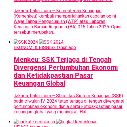
Jakarta, baliilu.com – Kementerian Keuangan
(Kemenkeu) kembali mempertahankan capaian opini
Wajar Tanpa Pengecualian (WTP) atas Laporan
Keuangan Bagian Anggaran (BA) 015 Tahun 2025. Opini
tersebut merupakan...
EKONOMI & BISNIS
2 tahun ago
Menkeu: SSK Terjaga di Tengah
Divergensi Pertumbuhan Ekonomi
dan Ketidakpastian Pasar
Keuangan Global
Jakarta, baliilu.com – Stabilitas Sistem Keuangan (SSK)
pada triwulan IV-2024 tetap terjaga di tengah divergensi
pertumbuhan ekonomi dunia serta ketidakpastian pasar
keuangan global yang meningkat. Hal...