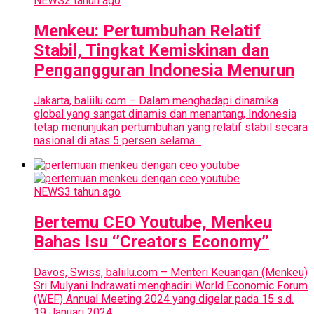
NEWS
2 tahun ago
Menkeu: Pertumbuhan Relatif
Stabil, Tingkat Kemiskinan dan
Pengangguran Indonesia Menurun
Jakarta, baliilu.com – Dalam menghadapi dinamika
global yang sangat dinamis dan menantang, Indonesia
tetap menunjukan pertumbuhan yang relatif stabil secara
nasional di atas 5 persen selama...
NEWS
3 tahun ago
Bertemu CEO Youtube, Menkeu
Bahas Isu ‘’Creators Economy’’
Davos, Swiss, baliilu.com – Menteri Keuangan (Menkeu)
Sri Mulyani Indrawati menghadiri World Economic Forum
(WEF) Annual Meeting 2024 yang digelar pada 15 s.d.
19 Januari 2024,...