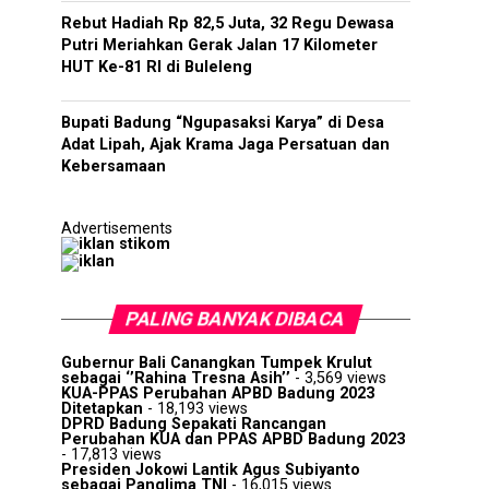
Rebut Hadiah Rp 82,5 Juta, 32 Regu Dewasa
Putri Meriahkan Gerak Jalan 17 Kilometer
HUT Ke-81 RI di Buleleng
Bupati Badung “Ngupasaksi Karya” di Desa
Adat Lipah, Ajak Krama Jaga Persatuan dan
Kebersamaan
Advertisements
PALING BANYAK DIBACA
Gubernur Bali Canangkan Tumpek Krulut
sebagai ‘’Rahina Tresna Asih’’
- 3,569 views
KUA-PPAS Perubahan APBD Badung 2023
Ditetapkan
- 18,193 views
DPRD Badung Sepakati Rancangan
Perubahan KUA dan PPAS APBD Badung 2023
- 17,813 views
Presiden Jokowi Lantik Agus Subiyanto
sebagai Panglima TNI
- 16,015 views