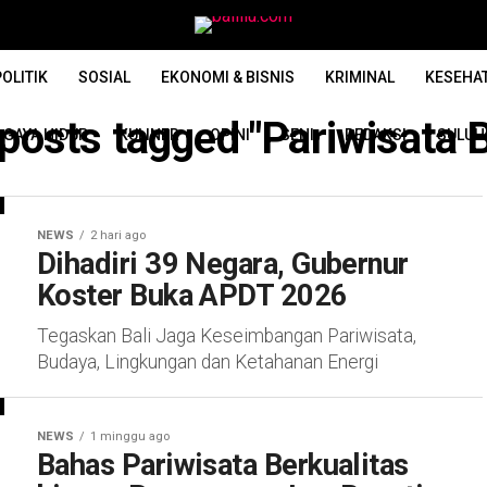
OLITIK
SOSIAL
EKONOMI & BISNIS
KRIMINAL
KESEHA
 posts tagged "Pariwisata B
GAYA HIDUP
KULINER
OPINI
SENI
REDAKSI
SULUH
NEWS
2 hari ago
Dihadiri 39 Negara, Gubernur
Koster Buka APDT 2026
Tegaskan Bali Jaga Keseimbangan Pariwisata,
Budaya, Lingkungan dan Ketahanan Energi
NEWS
1 minggu ago
Bahas Pariwisata Berkualitas