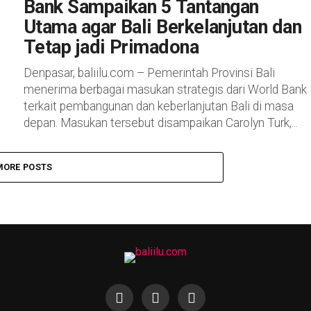
Bank Sampaikan 5 Tantangan
Utama agar Bali Berkelanjutan dan
Tetap jadi Primadona
Denpasar, baliilu.com – Pemerintah Provinsi Bali
menerima berbagai masukan strategis dari World Bank
terkait pembangunan dan keberlanjutan Bali di masa
depan. Masukan tersebut disampaikan Carolyn Turk,...
MORE POSTS