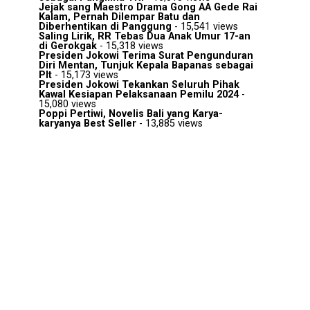
Jejak sang Maestro Drama Gong AA Gede Rai
Kalam, Pernah Dilempar Batu dan
Diberhentikan di Panggung
- 15,541 views
Saling Lirik, RR Tebas Dua Anak Umur 17-an
di Gerokgak
- 15,318 views
Presiden Jokowi Terima Surat Pengunduran
Diri Mentan, Tunjuk Kepala Bapanas sebagai
Plt
- 15,173 views
Presiden Jokowi Tekankan Seluruh Pihak
Kawal Kesiapan Pelaksanaan Pemilu 2024
-
15,080 views
Poppi Pertiwi, Novelis Bali yang Karya-
karyanya Best Seller
- 13,885 views