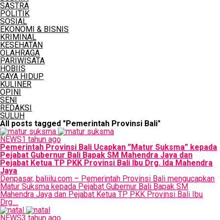
SASTRA
POLITIK
SOSIAL
EKONOMI & BISNIS
KRIMINAL
KESEHATAN
OLAHRAGA
PARIWISATA
HOBIIS
GAYA HIDUP
KULINER
OPINI
SENI
REDAKSI
SULUH
All posts tagged "Pemerintah Provinsi Bali"
NEWS
1 tahun ago
Pemerintah Provinsi Bali Ucapkan ”Matur Suksma” kepada
Pejabat Gubernur Bali Bapak SM Mahendra Jaya dan
Pejabat Ketua TP PKK Provinsi Bali Ibu Drg. Ida Mahendra
Jaya
Denpasar, baliilu.com – Pemerintah Provinsi Bali mengucapkan
Matur Suksma kepada Pejabat Gubernur Bali Bapak SM
Mahendra Jaya dan Pejabat Ketua TP PKK Provinsi Bali Ibu
Drg....
NEWS
3 tahun ago