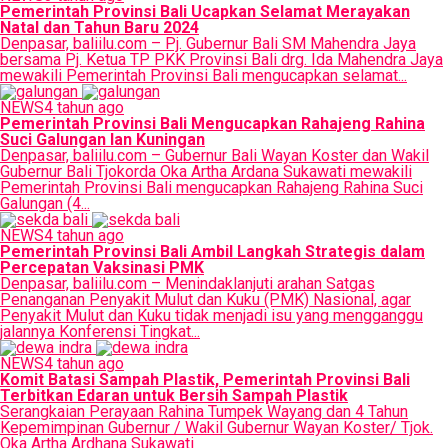
Pemerintah Provinsi Bali Ucapkan Selamat Merayakan
Natal dan Tahun Baru 2024
Denpasar, baliilu.com – Pj. Gubernur Bali SM Mahendra Jaya
bersama Pj. Ketua TP PKK Provinsi Bali drg. Ida Mahendra Jaya
mewakili Pemerintah Provinsi Bali mengucapkan selamat...
NEWS
4 tahun ago
Pemerintah Provinsi Bali Mengucapkan Rahajeng Rahina
Suci Galungan lan Kuningan
Denpasar, baliilu.com – Gubernur Bali Wayan Koster dan Wakil
Gubernur Bali Tjokorda Oka Artha Ardana Sukawati mewakili
Pemerintah Provinsi Bali mengucapkan Rahajeng Rahina Suci
Galungan (4...
NEWS
4 tahun ago
Pemerintah Provinsi Bali Ambil Langkah Strategis dalam
Percepatan Vaksinasi PMK
Denpasar, baliilu.com – Menindaklanjuti arahan Satgas
Penanganan Penyakit Mulut dan Kuku (PMK) Nasional, agar
Penyakit Mulut dan Kuku tidak menjadi isu yang mengganggu
jalannya Konferensi Tingkat...
NEWS
4 tahun ago
Komit Batasi Sampah Plastik, Pemerintah Provinsi Bali
Terbitkan Edaran untuk Bersih Sampah Plastik
Serangkaian Perayaan Rahina Tumpek Wayang dan 4 Tahun
Kepemimpinan Gubernur / Wakil Gubernur Wayan Koster/ Tjok.
Oka Artha Ardhana Sukawati