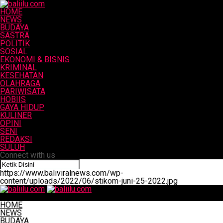
HOME
NEWS
BUDAYA
SASTRA
POLITIK
SOSIAL
EKONOMI & BISNIS
KRIMINAL
KESEHATAN
OLAHRAGA
PARIWISATA
HOBIIS
GAYA HIDUP
KULINER
OPINI
SENI
REDAKSI
SULUH
Connect with us
https://www.baliviralnews.com/wp-
content/uploads/2022/06/stikom-juni-25-2022.jpg
baliilu.com
HOME
NEWS
BUDAYA