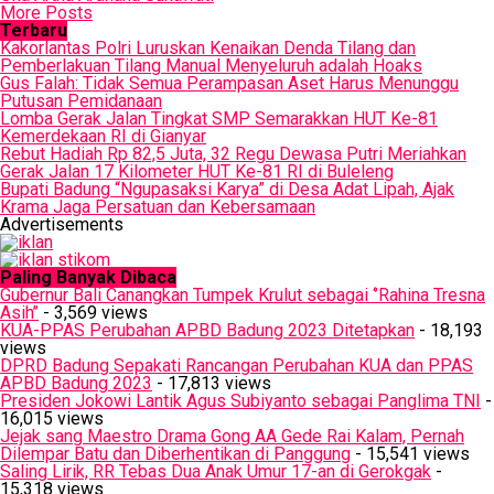
More Posts
Terbaru
Kakorlantas Polri Luruskan Kenaikan Denda Tilang dan
Pemberlakuan Tilang Manual Menyeluruh adalah Hoaks
Gus Falah: Tidak Semua Perampasan Aset Harus Menunggu
Putusan Pemidanaan
Lomba Gerak Jalan Tingkat SMP Semarakkan HUT Ke-81
Kemerdekaan RI di Gianyar
Rebut Hadiah Rp 82,5 Juta, 32 Regu Dewasa Putri Meriahkan
Gerak Jalan 17 Kilometer HUT Ke-81 RI di Buleleng
Bupati Badung “Ngupasaksi Karya” di Desa Adat Lipah, Ajak
Krama Jaga Persatuan dan Kebersamaan
Advertisements
Paling Banyak Dibaca
Gubernur Bali Canangkan Tumpek Krulut sebagai ‘’Rahina Tresna
Asih’’
- 3,569 views
KUA-PPAS Perubahan APBD Badung 2023 Ditetapkan
- 18,193
views
DPRD Badung Sepakati Rancangan Perubahan KUA dan PPAS
APBD Badung 2023
- 17,813 views
Presiden Jokowi Lantik Agus Subiyanto sebagai Panglima TNI
-
16,015 views
Jejak sang Maestro Drama Gong AA Gede Rai Kalam, Pernah
Dilempar Batu dan Diberhentikan di Panggung
- 15,541 views
Saling Lirik, RR Tebas Dua Anak Umur 17-an di Gerokgak
-
15,318 views