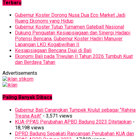
Terbaru
Gubernur Koster Dorong Nusa Dua Eco Market Jadi
Ruang Ekonomi yang Hidup
Gubernur Koster Tutup Turnamen Gateball Nasional
Dukung Penguatan Kesiapsiagaan dan Sinergi Hadapi
Potensi Bencana, Gubernur Koster Hadiri Manuver
Lapangan LKO Kogabwilhan II
Kesiapsiagaan Bencana Diuji di Bali
Ekonomi Bali pada Triwulan II Tahun 2026 Tumbuh Kuat
dan Berdaya Tahan
Advertisements
Paling Banyak Dibaca
Gubernur Bali Canangkan Tumpek Krulut sebagai ‘’Rahina
Tresna Asih’’
- 3,571 views
KUA-PPAS Perubahan APBD Badung 2023 Ditetapkan
-
18,198 views
DPRD Badung Sepakati Rancangan Perubahan KUA dan