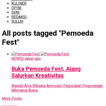
KULINER
OPINI
SENI
REDAKSI
SULUH
All posts tagged "Pemoeda
Fest"
NEWS
2 tahun ago
Buka Pemoeda Fest, Ajang
Salurkan Kreativitas
Wawali Arya Wibawa Apresiasi Paguyuban Peguyangan
Menyama Braya
More Posts