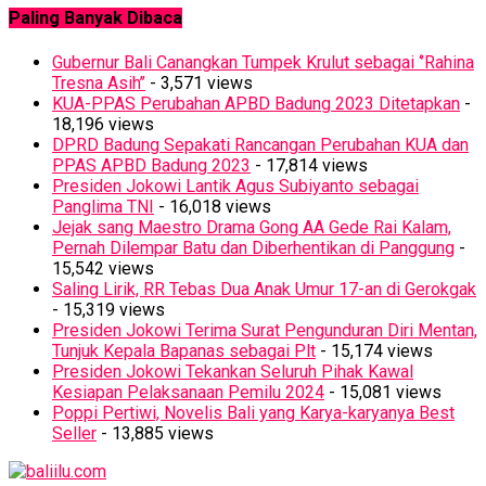
Paling Banyak Dibaca
Gubernur Bali Canangkan Tumpek Krulut sebagai ‘’Rahina
Tresna Asih’’
- 3,571 views
KUA-PPAS Perubahan APBD Badung 2023 Ditetapkan
-
18,196 views
DPRD Badung Sepakati Rancangan Perubahan KUA dan
PPAS APBD Badung 2023
- 17,814 views
Presiden Jokowi Lantik Agus Subiyanto sebagai
Panglima TNI
- 16,018 views
Jejak sang Maestro Drama Gong AA Gede Rai Kalam,
Pernah Dilempar Batu dan Diberhentikan di Panggung
-
15,542 views
Saling Lirik, RR Tebas Dua Anak Umur 17-an di Gerokgak
- 15,319 views
Presiden Jokowi Terima Surat Pengunduran Diri Mentan,
Tunjuk Kepala Bapanas sebagai Plt
- 15,174 views
Presiden Jokowi Tekankan Seluruh Pihak Kawal
Kesiapan Pelaksanaan Pemilu 2024
- 15,081 views
Poppi Pertiwi, Novelis Bali yang Karya-karyanya Best
Seller
- 13,885 views