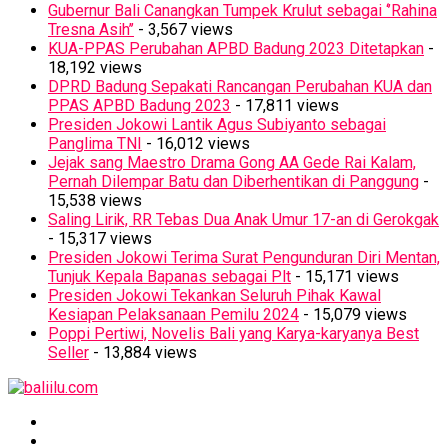
Gubernur Bali Canangkan Tumpek Krulut sebagai ‘’Rahina
Tresna Asih’’
- 3,567 views
KUA-PPAS Perubahan APBD Badung 2023 Ditetapkan
-
18,192 views
DPRD Badung Sepakati Rancangan Perubahan KUA dan
PPAS APBD Badung 2023
- 17,811 views
Presiden Jokowi Lantik Agus Subiyanto sebagai
Panglima TNI
- 16,012 views
Jejak sang Maestro Drama Gong AA Gede Rai Kalam,
Pernah Dilempar Batu dan Diberhentikan di Panggung
-
15,538 views
Saling Lirik, RR Tebas Dua Anak Umur 17-an di Gerokgak
- 15,317 views
Presiden Jokowi Terima Surat Pengunduran Diri Mentan,
Tunjuk Kepala Bapanas sebagai Plt
- 15,171 views
Presiden Jokowi Tekankan Seluruh Pihak Kawal
Kesiapan Pelaksanaan Pemilu 2024
- 15,079 views
Poppi Pertiwi, Novelis Bali yang Karya-karyanya Best
Seller
- 13,884 views