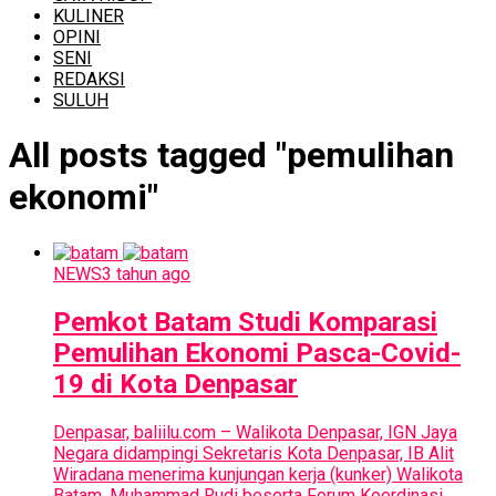
KULINER
OPINI
SENI
REDAKSI
SULUH
All posts tagged "pemulihan
ekonomi"
NEWS
3 tahun ago
Pemkot Batam Studi Komparasi
Pemulihan Ekonomi Pasca-Covid-
19 di Kota Denpasar
Denpasar, baliilu.com – Walikota Denpasar, IGN Jaya
Negara didampingi Sekretaris Kota Denpasar, IB Alit
Wiradana menerima kunjungan kerja (kunker) Walikota
Batam, Muhammad Rudi beserta Forum Koordinasi...