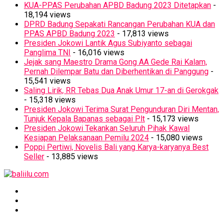
KUA-PPAS Perubahan APBD Badung 2023 Ditetapkan
-
18,194 views
DPRD Badung Sepakati Rancangan Perubahan KUA dan
PPAS APBD Badung 2023
- 17,813 views
Presiden Jokowi Lantik Agus Subiyanto sebagai
Panglima TNI
- 16,016 views
Jejak sang Maestro Drama Gong AA Gede Rai Kalam,
Pernah Dilempar Batu dan Diberhentikan di Panggung
-
15,541 views
Saling Lirik, RR Tebas Dua Anak Umur 17-an di Gerokgak
- 15,318 views
Presiden Jokowi Terima Surat Pengunduran Diri Mentan,
Tunjuk Kepala Bapanas sebagai Plt
- 15,173 views
Presiden Jokowi Tekankan Seluruh Pihak Kawal
Kesiapan Pelaksanaan Pemilu 2024
- 15,080 views
Poppi Pertiwi, Novelis Bali yang Karya-karyanya Best
Seller
- 13,885 views