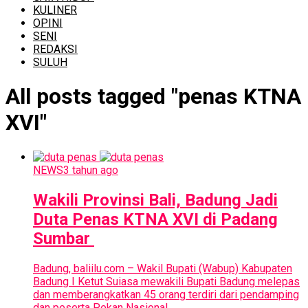
KULINER
OPINI
SENI
REDAKSI
SULUH
All posts tagged "penas KTNA
XVI"
NEWS
3 tahun ago
Wakili Provinsi Bali, Badung Jadi
Duta Penas KTNA XVI di Padang
Sumbar
Badung, baliilu.com – Wakil Bupati (Wabup) Kabupaten
Badung I Ketut Suiasa mewakili Bupati Badung melepas
dan memberangkatkan 45 orang terdiri dari pendamping
dan peserta Pekan Nasional...