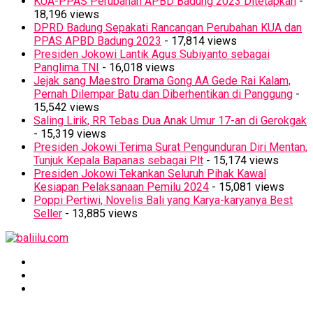
KUA-PPAS Perubahan APBD Badung 2023 Ditetapkan
-
18,196 views
DPRD Badung Sepakati Rancangan Perubahan KUA dan
PPAS APBD Badung 2023
- 17,814 views
Presiden Jokowi Lantik Agus Subiyanto sebagai
Panglima TNI
- 16,018 views
Jejak sang Maestro Drama Gong AA Gede Rai Kalam,
Pernah Dilempar Batu dan Diberhentikan di Panggung
-
15,542 views
Saling Lirik, RR Tebas Dua Anak Umur 17-an di Gerokgak
- 15,319 views
Presiden Jokowi Terima Surat Pengunduran Diri Mentan,
Tunjuk Kepala Bapanas sebagai Plt
- 15,174 views
Presiden Jokowi Tekankan Seluruh Pihak Kawal
Kesiapan Pelaksanaan Pemilu 2024
- 15,081 views
Poppi Pertiwi, Novelis Bali yang Karya-karyanya Best
Seller
- 13,885 views