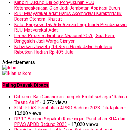
Kapolri Dukung Dialog Penyusunan RUU
Ketenagakerjaan, Siap Jadi Jembatan Aspirasi Buruh
RUU Masyarakat Adat Harus Akomodasi Karakteristik
Daerah Otonomi Khusus
Ketut Kariyasa: Tak Ada Alasan Lagi Tunda Pembahasan
RUU Masyarakat Adat
Lepas Peserta Jambore Nasional 2026, Gus Bem:
Banggalah Jadi Warga Gianyar
Kobarkan Jiwa 45, 19 Regu Gerak Jalan Buleleng
Rebutkan Hadiah Rp 405 Juta
Advertisements
Paling Banyak Dibaca
Gubernur Bali Canangkan Tumpek Krulut sebagai ‘’Rahina
Tresna Asih’’
- 3,572 views
KUA-PPAS Perubahan APBD Badung 2023 Ditetapkan
-
18,200 views
DPRD Badung Sepakati Rancangan Perubahan KUA dan
PPAS APBD Badung 2023
- 17,820 views
Presiden Jokowi Lantik Agus Subiyanto sebagai