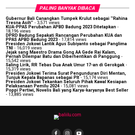
PALING BANYAK DIBACA
Gubernur Bali Canangkan Tumpek Krulut sebagai ‘’Rahina
Tresna Asih’’
- 3,571 views
KUA-PPAS Perubahan APBD Badung 2023 Ditetapkan
-
18,196 views
DPRD Badung Sepakati Rancangan Perubahan KUA dan
PPAS APBD Badung 2023
- 17,814 views
Presiden Jokowi Lantik Agus Subiyanto sebagai Panglima
TNI
- 16,019 views
Jejak sang Maestro Drama Gong AA Gede Rai Kalam,
Pernah Dilempar Batu dan Diberhentikan di Panggung
-
15,542 views
Saling Lirik, RR Tebas Dua Anak Umur 17-an di Gerokgak
-
15,319 views
Presiden Jokowi Terima Surat Pengunduran Diri Mentan,
Tunjuk Kepala Bapanas sebagai Plt
- 15,174 views
Presiden Jokowi Tekankan Seluruh Pihak Kawal Kesiapan
Pelaksanaan Pemilu 2024
- 15,081 views
Poppi Pertiwi, Novelis Bali yang Karya-karyanya Best Seller
- 13,885 views