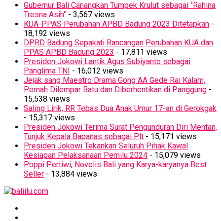
Gubernur Bali Canangkan Tumpek Krulut sebagai ‘’Rahina
Tresna Asih’’
- 3,567 views
KUA-PPAS Perubahan APBD Badung 2023 Ditetapkan
-
18,192 views
DPRD Badung Sepakati Rancangan Perubahan KUA dan
PPAS APBD Badung 2023
- 17,811 views
Presiden Jokowi Lantik Agus Subiyanto sebagai
Panglima TNI
- 16,012 views
Jejak sang Maestro Drama Gong AA Gede Rai Kalam,
Pernah Dilempar Batu dan Diberhentikan di Panggung
-
15,538 views
Saling Lirik, RR Tebas Dua Anak Umur 17-an di Gerokgak
- 15,317 views
Presiden Jokowi Terima Surat Pengunduran Diri Mentan,
Tunjuk Kepala Bapanas sebagai Plt
- 15,171 views
Presiden Jokowi Tekankan Seluruh Pihak Kawal
Kesiapan Pelaksanaan Pemilu 2024
- 15,079 views
Poppi Pertiwi, Novelis Bali yang Karya-karyanya Best
Seller
- 13,884 views