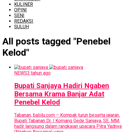
KULINER
OPINI
SENI
REDAKSI
SULUH
All posts tagged "Penebel
Kelod"
NEWS
3 tahun ago
Bupati Sanjaya Hadiri Ngaben
Bersama Krama Banjar Adat
Penebel Kelod
Tabanan, baliilu.com – Kompak turun beserta jajaran,
Bupati Tabanan Dr. I Komang Gede Sanjaya, SE, MM,
hadir langsung dalam rangkaian upacara Pitra Yadnya
(Ngaben Bersama) yang...