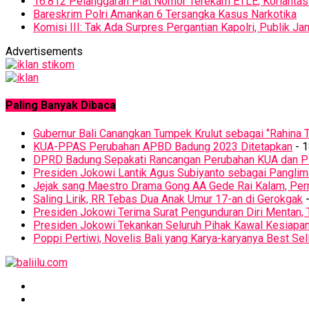
16.812 Pelanggaran Plat Nomor Terekam ETLE, Korlantas 
Bareskrim Polri Amankan 6 Tersangka Kasus Narkotika
Komisi III: Tak Ada Surpres Pergantian Kapolri, Publik 
Advertisements
Paling Banyak Dibaca
Gubernur Bali Canangkan Tumpek Krulut sebagai ‘’Rahina T
KUA-PPAS Perubahan APBD Badung 2023 Ditetapkan
- 1
DPRD Badung Sepakati Rancangan Perubahan KUA dan 
Presiden Jokowi Lantik Agus Subiyanto sebagai Panglim
Jejak sang Maestro Drama Gong AA Gede Rai Kalam, Pern
Saling Lirik, RR Tebas Dua Anak Umur 17-an di Gerokgak
-
Presiden Jokowi Terima Surat Pengunduran Diri Mentan, 
Presiden Jokowi Tekankan Seluruh Pihak Kawal Kesiapa
Poppi Pertiwi, Novelis Bali yang Karya-karyanya Best Sel