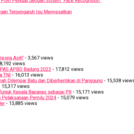
Polri Perkuat dengan Sistem “Face Recognition”
Jangan Terpengaruh Isu Menyesatkan
resna Asih’’
- 3,567 views
8,192 views
PPAS APBD Badung 2023
- 17,812 views
a TNI
- 16,013 views
ah Dilempar Batu dan Diberhentikan di Panggung
- 15,538 view
 15,317 views
Tunjuk Kepala Bapanas sebagai Plt
- 15,171 views
n Pelaksanaan Pemilu 2024
- 15,079 views
ler
- 13,885 views