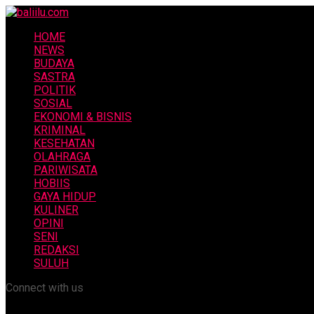
HOME
NEWS
BUDAYA
SASTRA
POLITIK
SOSIAL
EKONOMI & BISNIS
KRIMINAL
KESEHATAN
OLAHRAGA
PARIWISATA
HOBIIS
GAYA HIDUP
KULINER
OPINI
SENI
REDAKSI
SULUH
Connect with us