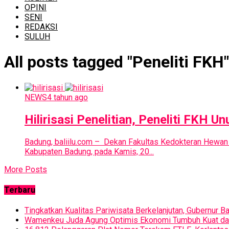
OPINI
SENI
REDAKSI
SULUH
All posts tagged "Peneliti FKH"
NEWS
4 tahun ago
Hilirisasi Penelitian, Peneliti FKH
Badung, baliilu.com – Dekan Fakultas Kedokteran Hewan
Kabupaten Badung, pada Kamis, 20...
More Posts
Terbaru
Tingkatkan Kualitas Pariwisata Berkelanjutan, Gubernur B
Wamenkeu Juda Agung Optimis Ekonomi Tumbuh Kuat dan F