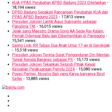
KUA-PPAS Perubahan APBD Badung 2023 Ditetapkan
-
18,194 views
DPRD Badung Sepakati Rancangan Perubahan KUA dan
PPAS APBD Badung 2023
- 17,813 views
Presiden Jokowi Lantik Agus Subiyanto sebagai
Panglima TNI
- 16,015 views
Jejak sang Maestro Drama Gong AA Gede Rai Kalam,
Pernah Dilempar Batu dan Diberhentikan di Panggung
-
15,541 views
Saling Lirik, RR Tebas Dua Anak Umur 17-an di Gerokgak
- 15,318 views
Presiden Jokowi Terima Surat Pengunduran Diri Mentan,
Tunjuk Kepala Bapanas sebagai Plt
- 15,173 views
Presiden Jokowi Tekankan Seluruh Pihak Kawal
Kesiapan Pelaksanaan Pemilu 2024
- 15,080 views
Poppi Pertiwi, Novelis Bali yang Karya-karyanya Best
Seller
- 13,885 views