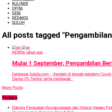
KULINER
OPINI
SENI
REDAKSI
SULUH
All posts tagged "Pengambila
NEWS
6 tahun ago
Mulai 1 September, Pengambilan Ber
Denpasar, baliilu.com – Kendati di tengah pandemi Covid
Daring (Si-Taring) serta menjawab...
More Posts
Terbaru
Dukung Penguatan Kesiapsiagaan dan Sinergi Hadapi Pot