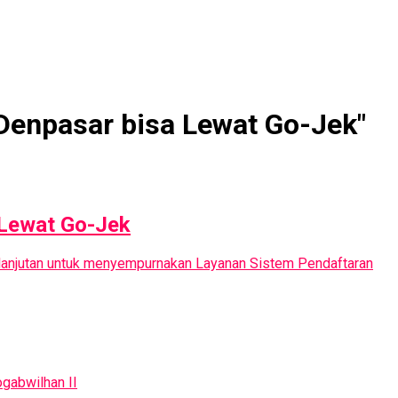
Denpasar bisa Lewat Go-Jek"
 Lewat Go-Jek
ah lanjutan untuk menyempurnakan Layanan Sistem Pendaftaran
gabwilhan II