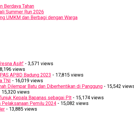
an Berdaya Tahan
Bali Summer Run 2026
orong UMKM dan Berbagi dengan Warga
resna Asih’’
- 3,571 views
8,196 views
PPAS APBD Badung 2023
- 17,815 views
a TNI
- 16,019 views
ah Dilempar Batu dan Diberhentikan di Panggung
- 15,542 view
 15,320 views
Tunjuk Kepala Bapanas sebagai Plt
- 15,174 views
n Pelaksanaan Pemilu 2024
- 15,082 views
ler
- 13,885 views