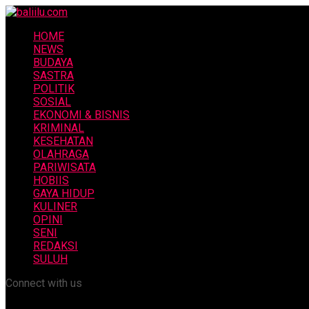
HOME
NEWS
BUDAYA
SASTRA
POLITIK
SOSIAL
EKONOMI & BISNIS
KRIMINAL
KESEHATAN
OLAHRAGA
PARIWISATA
HOBIIS
GAYA HIDUP
KULINER
OPINI
SENI
REDAKSI
SULUH
Connect with us