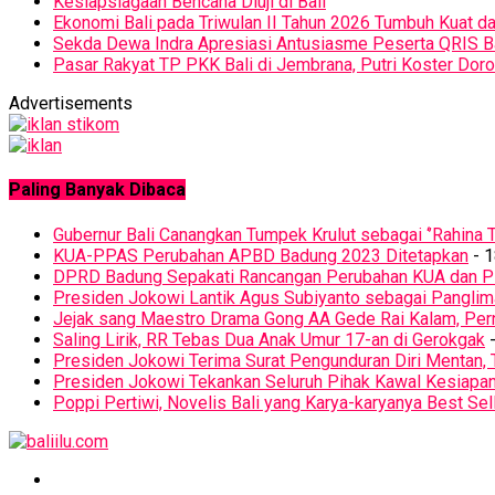
Kesiapsiagaan Bencana Diuji di Bali
Ekonomi Bali pada Triwulan II Tahun 2026 Tumbuh Kuat d
Sekda Dewa Indra Apresiasi Antusiasme Peserta QRIS 
Pasar Rakyat TP PKK Bali di Jembrana, Putri Koster D
Advertisements
Paling Banyak Dibaca
Gubernur Bali Canangkan Tumpek Krulut sebagai ‘’Rahina T
KUA-PPAS Perubahan APBD Badung 2023 Ditetapkan
- 1
DPRD Badung Sepakati Rancangan Perubahan KUA dan 
Presiden Jokowi Lantik Agus Subiyanto sebagai Panglim
Jejak sang Maestro Drama Gong AA Gede Rai Kalam, Pern
Saling Lirik, RR Tebas Dua Anak Umur 17-an di Gerokgak
-
Presiden Jokowi Terima Surat Pengunduran Diri Mentan, 
Presiden Jokowi Tekankan Seluruh Pihak Kawal Kesiapa
Poppi Pertiwi, Novelis Bali yang Karya-karyanya Best Sel