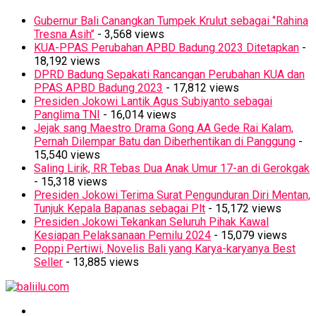
Gubernur Bali Canangkan Tumpek Krulut sebagai ‘’Rahina
Tresna Asih’’
- 3,568 views
KUA-PPAS Perubahan APBD Badung 2023 Ditetapkan
-
18,192 views
DPRD Badung Sepakati Rancangan Perubahan KUA dan
PPAS APBD Badung 2023
- 17,812 views
Presiden Jokowi Lantik Agus Subiyanto sebagai
Panglima TNI
- 16,014 views
Jejak sang Maestro Drama Gong AA Gede Rai Kalam,
Pernah Dilempar Batu dan Diberhentikan di Panggung
-
15,540 views
Saling Lirik, RR Tebas Dua Anak Umur 17-an di Gerokgak
- 15,318 views
Presiden Jokowi Terima Surat Pengunduran Diri Mentan,
Tunjuk Kepala Bapanas sebagai Plt
- 15,172 views
Presiden Jokowi Tekankan Seluruh Pihak Kawal
Kesiapan Pelaksanaan Pemilu 2024
- 15,079 views
Poppi Pertiwi, Novelis Bali yang Karya-karyanya Best
Seller
- 13,885 views