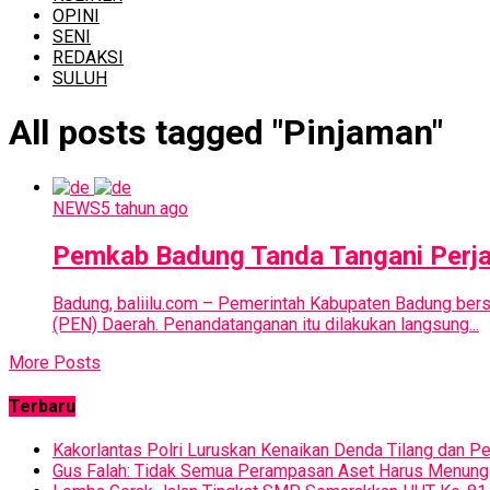
OPINI
SENI
REDAKSI
SULUH
All posts tagged "Pinjaman"
NEWS
5 tahun ago
Pemkab Badung Tanda Tangani Perja
Badung, baliilu.com – Pemerintah Kabupaten Badung bers
(PEN) Daerah. Penandatanganan itu dilakukan langsung...
More Posts
Terbaru
Kakorlantas Polri Luruskan Kenaikan Denda Tilang dan 
Gus Falah: Tidak Semua Perampasan Aset Harus Menun