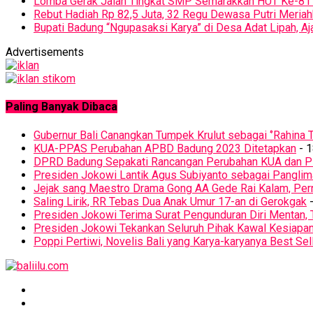
Lomba Gerak Jalan Tingkat SMP Semarakkan HUT Ke-81 
Rebut Hadiah Rp 82,5 Juta, 32 Regu Dewasa Putri Meriah
Bupati Badung “Ngupasaksi Karya” di Desa Adat Lipah, 
Advertisements
Paling Banyak Dibaca
Gubernur Bali Canangkan Tumpek Krulut sebagai ‘’Rahina T
KUA-PPAS Perubahan APBD Badung 2023 Ditetapkan
- 1
DPRD Badung Sepakati Rancangan Perubahan KUA dan 
Presiden Jokowi Lantik Agus Subiyanto sebagai Panglim
Jejak sang Maestro Drama Gong AA Gede Rai Kalam, Pern
Saling Lirik, RR Tebas Dua Anak Umur 17-an di Gerokgak
-
Presiden Jokowi Terima Surat Pengunduran Diri Mentan, 
Presiden Jokowi Tekankan Seluruh Pihak Kawal Kesiapa
Poppi Pertiwi, Novelis Bali yang Karya-karyanya Best Sel