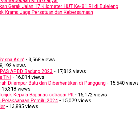
Kemerdekaan RI di Gianyar
kan Gerak Jalan 17 Kilometer HUT Ke-81 RI di Buleleng
Ajak Krama Jaga Persatuan dan Kebersamaan
resna Asih’’
- 3,568 views
8,192 views
PPAS APBD Badung 2023
- 17,812 views
a TNI
- 16,014 views
ah Dilempar Batu dan Diberhentikan di Panggung
- 15,540 view
 15,318 views
Tunjuk Kepala Bapanas sebagai Plt
- 15,172 views
n Pelaksanaan Pemilu 2024
- 15,079 views
ler
- 13,885 views