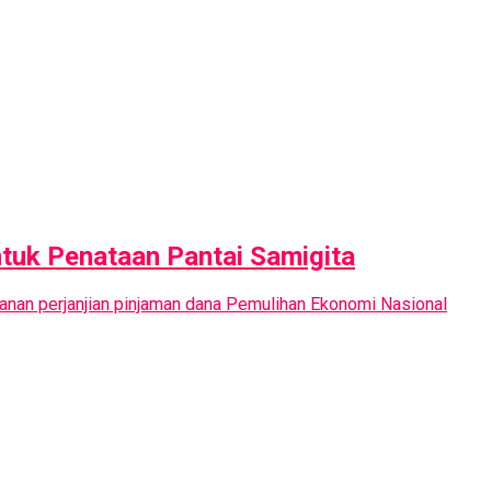
tuk Penataan Pantai Samigita
anan perjanjian pinjaman dana Pemulihan Ekonomi Nasional