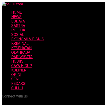
HOME
NEWS
BUDAYA
SASTRA
POLITIK
SOSIAL
EKONOMI & BISNIS
KRIMINAL
KESEHATAN
OLAHRAGA
PARIWISATA
HOBIIS
GAYA HIDUP
KULINER
OPINI
SENI
REDAKSI
SULUH
Connect with us