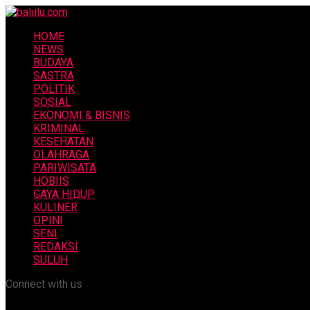
HOME
NEWS
BUDAYA
SASTRA
POLITIK
SOSIAL
EKONOMI & BISNIS
KRIMINAL
KESEHATAN
OLAHRAGA
PARIWISATA
HOBIIS
GAYA HIDUP
KULINER
OPINI
SENI
REDAKSI
SULUH
Connect with us