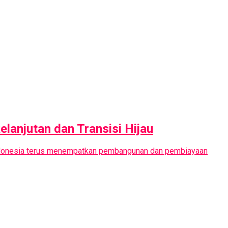
lanjutan dan Transisi Hijau
Indonesia terus menempatkan pembangunan dan pembiayaan