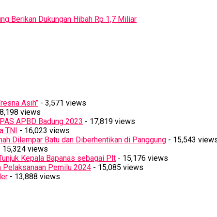
ng Berikan Dukungan Hibah Rp 1,7 Miliar
resna Asih’’
- 3,571 views
8,198 views
PPAS APBD Badung 2023
- 17,819 views
a TNI
- 16,023 views
ah Dilempar Batu dan Diberhentikan di Panggung
- 15,543 view
 15,324 views
Tunjuk Kepala Bapanas sebagai Plt
- 15,176 views
n Pelaksanaan Pemilu 2024
- 15,085 views
ler
- 13,888 views