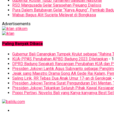
Gubernur Koster Tutup Turnamen Gateball Nasional
RSD Mangusada Gelar Sarasehan Pejuang Dialisis
Pura Dalem Batubayan Gelar “Karya Agung“, Pemkab Badu
Wabup Bagus Alit Sucipta Melayat di Bongkasa
Advertisements
Paling Banyak Dibaca
Gubernur Bali Canangkan Tumpek Krulut sebagai ‘’Rahina T
KUA-PPAS Perubahan APBD Badung 2023 Ditetapkan
- 1
DPRD Badung Sepakati Rancangan Perubahan KUA dan 
Presiden Jokowi Lantik Agus Subiyanto sebagai Panglim
Jejak sang Maestro Drama Gong AA Gede Rai Kalam, Pern
Saling Lirik, RR Tebas Dua Anak Umur 17-an di Gerokgak
-
Presiden Jokowi Terima Surat Pengunduran Diri Mentan, 
Presiden Jokowi Tekankan Seluruh Pihak Kawal Kesiapa
Poppi Pertiwi, Novelis Bali yang Karya-karyanya Best Sel