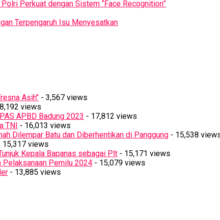
Polri Perkuat dengan Sistem “Face Recognition”
Jangan Terpengaruh Isu Menyesatkan
resna Asih’’
- 3,567 views
8,192 views
PPAS APBD Badung 2023
- 17,812 views
a TNI
- 16,013 views
ah Dilempar Batu dan Diberhentikan di Panggung
- 15,538 view
 15,317 views
Tunjuk Kepala Bapanas sebagai Plt
- 15,171 views
n Pelaksanaan Pemilu 2024
- 15,079 views
ler
- 13,885 views