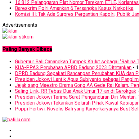
16.812 Pelanggaran Plat Nomor Terekam ETLE, Korlantas 
Bareskrim Polri Amankan 6 Tersangka Kasus Narkotika
Komisi III: Tak Ada Surpres Pergantian Kapolri, Publik 
Advertisements
Paling Banyak Dibaca
Gubernur Bali Canangkan Tumpek Krulut sebagai ‘’Rahina T
KUA-PPAS Perubahan APBD Badung 2023 Ditetapkan
- 1
DPRD Badung Sepakati Rancangan Perubahan KUA dan 
Presiden Jokowi Lantik Agus Subiyanto sebagai Panglim
Jejak sang Maestro Drama Gong AA Gede Rai Kalam, Pern
Saling Lirik, RR Tebas Dua Anak Umur 17-an di Gerokgak
-
Presiden Jokowi Terima Surat Pengunduran Diri Mentan, 
Presiden Jokowi Tekankan Seluruh Pihak Kawal Kesiapa
Poppi Pertiwi, Novelis Bali yang Karya-karyanya Best Sel