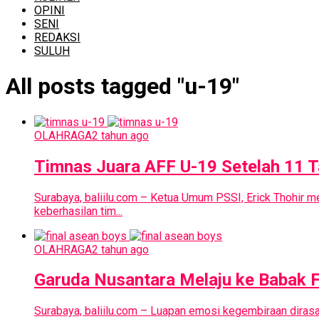
OPINI
SENI
REDAKSI
SULUH
All posts tagged "u-19"
OLAHRAGA
2 tahun ago
Timnas Juara AFF U-19 Setelah 11 Ta
Surabaya, baliilu.com – Ketua Umum PSSI, Erick Thohir m
keberhasilan tim...
OLAHRAGA
2 tahun ago
Garuda Nusantara Melaju ke Babak 
Surabaya, baliilu.com – Luapan emosi kegembiraan dirasa