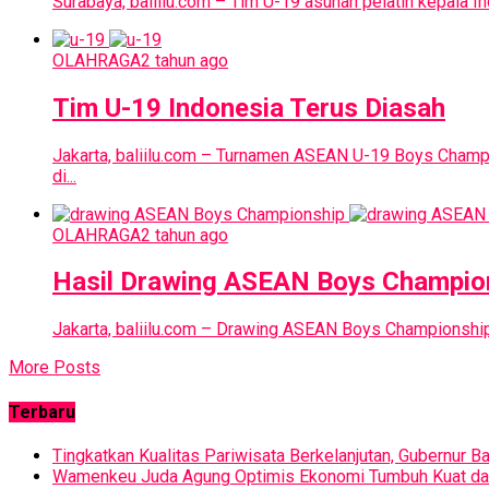
Surabaya, baliilu.com – Tim U-19 asuhan pelatih kepala In
OLAHRAGA
2 tahun ago
Tim U-19 Indonesia Terus Diasah
Jakarta, baliilu.com – Turnamen ASEAN U-19 Boys Champi
di...
OLAHRAGA
2 tahun ago
Hasil Drawing ASEAN Boys Champio
Jakarta, baliilu.com – Drawing ASEAN Boys Championship 
More Posts
Terbaru
Tingkatkan Kualitas Pariwisata Berkelanjutan, Gubernur B
Wamenkeu Juda Agung Optimis Ekonomi Tumbuh Kuat dan F