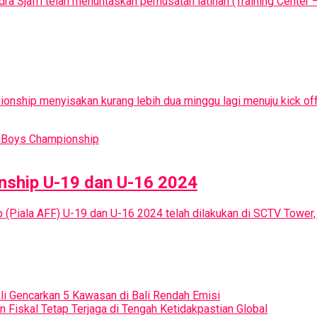
dra Sjafri telah menuntaskan pemusatan latihan (Training Center –
onship menyisakan kurang lebih dua minggu lagi menuju kick off
nship U-19 dan U-16 2024
(Piala AFF) U-19 dan U-16 2024 telah dilakukan di SCTV Tower, J
ali Gencarkan 5 Kawasan di Bali Rendah Emisi
iskal Tetap Terjaga di Tengah Ketidakpastian Global