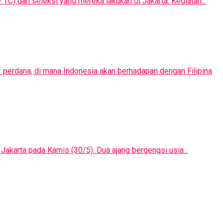
 TC) dan seleksi yang mereka lakukan di Jakarta. Kegiatan...
 perdana, di mana Indonesia akan berhadapan dengan Filipina
akarta pada Kamis (30/5). Dua ajang bergengsi usia...