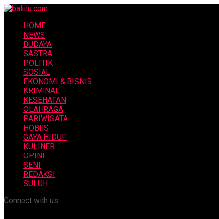
HOME
NEWS
BUDAYA
SASTRA
POLITIK
SOSIAL
EKONOMI & BISNIS
KRIMINAL
KESEHATAN
OLAHRAGA
PARIWISATA
HOBIIS
GAYA HIDUP
KULINER
OPINI
SENI
REDAKSI
SULUH
Connect with us