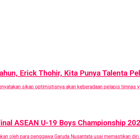
hun, Erick Thohir, Kita Punya Talenta Pe
enyatakan sikap optimistisnya akan keberadaan pelapis timnas y
Final ASEAN U-19 Boys Championship 20
kan oleh para penggawa Garuda Nusantata usai memastikan diri l