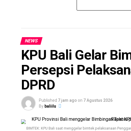
NEWS
KPU Bali Gelar Bi
Persepsi Pelaksa
DPRD
Published
7 jam ago
on
7 Agustus 2026
By
baliilu
BIMTEK: KPU Bali saat menggelar bimtek pelaksanaan Penggan