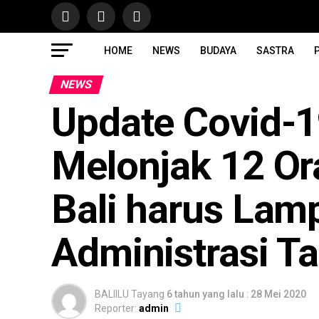
HOME
NEWS
BUDAYA
SASTRA
P
NEWS
Update Covid-1
Melonjak 12 Or
Bali harus Lam
Administrasi 
BALIILU Tayang
6 tahun yang lalu
:
28 Mei 2020
Reporter:
admin