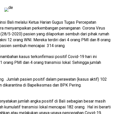
nsi Bali melalui Ketua Harian Gugus Tugas Percepatan
dra menyampaikan perkembangan penanganan Corona Virus
s (28/5-2020) pasien yang dilaporkan sembuh dari pihak rumah
akni 12 orang WNI. Mereka terdiri dari 4 orang PMI dan 8 orang
if pasien sembuh mencapai 314 orang.
ambahan kasus terkonfirmasi positif Covid-19 hari ini
 1 orang PMI dan 4 orang transmisi lokal. Sehingga jumlah
ng. Jumlah pasien positif dalam perawatan (kasus aktif) 102
dan dikarantina di Bapelkesmas dan BPK Pering.
nyatakan jumlah angka positif di Bali sebagian besar masih
lah kumulatif transmisi lokal mencapai 182 orang. Hal ini berarti
ahkan atau melakukan upaya-upaya pencegahan Covid-19,