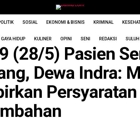
OLITIK
SOSIAL
EKONOMI & BISNIS
KRIMINAL
KESEHA
GAYA HIDUP
KULINER
OPINI
SENI
REDAKSI
SULUH
9 (28/5) Pasien 
ang, Dewa Indra: 
pirkan Persyaratan
Tambahan