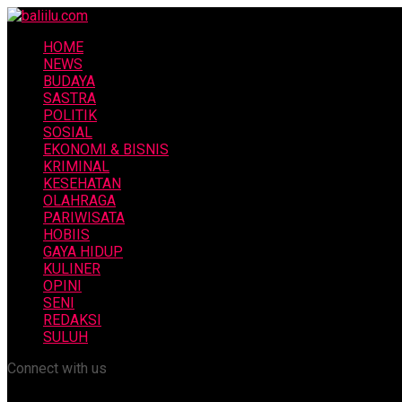
HOME
NEWS
BUDAYA
SASTRA
POLITIK
SOSIAL
EKONOMI & BISNIS
KRIMINAL
KESEHATAN
OLAHRAGA
PARIWISATA
HOBIIS
GAYA HIDUP
KULINER
OPINI
SENI
REDAKSI
SULUH
Connect with us