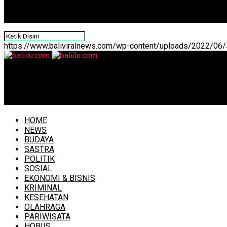
https://www.baliviralnews.com/wp-content/uploads/2022/06/s
baliilu.com
Update Covid-19 di Denpasar (29/5) Kasus Positif Bertam
HOME
NEWS
BUDAYA
SASTRA
POLITIK
SOSIAL
EKONOMI & BISNIS
KRIMINAL
KESEHATAN
OLAHRAGA
PARIWISATA
HOBIIS