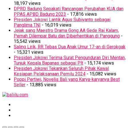
18,197 views
DPRD Badung Sepakati Rancangan Perubahan KUA dan
PPAS APBD Badung 2023
- 17,816 views
Presiden Jokowi Lantik Agus Subiyanto sebagai
Panglima TNI
- 16,019 views
Jejak sang Maestro Drama Gong AA Gede Rai Kalam,
Pernah Dilempar Batu dan Diberhentikan di Panggung
-
15,542 views
Saling Lirik, RR Tebas Dua Anak Umur 17-an di Gerokgak
- 15,321 views
Presiden Jokowi Terima Surat Pengunduran Diri Mentan,
Tunjuk Kepala Bapanas sebagai Plt
- 15,174 views
Presiden Jokowi Tekankan Seluruh Pihak Kawal
Kesiapan Pelaksanaan Pemilu 2024
- 15,082 views
Poppi Pertiwi, Novelis Bali yang Karya-karyanya Best
Seller
- 13,885 views