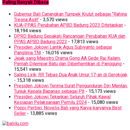
Paling Banyak Dibaca
Gubernur Bali Canangkan Tumpek Krulut sebagai ‘’Rahina
Tresna Asih’’
- 3,570 views
KUA-PPAS Perubahan APBD Badung 2023 Ditetapkan
-
18,194 views
DPRD Badung Sepakati Rancangan Perubahan KUA dan
PPAS APBD Badung 2023
- 17,813 views
Presiden Jokowi Lantik Agus Subiyanto sebagai
Panglima TNI
- 16,016 views
Jejak sang Maestro Drama Gong AA Gede Rai Kalam,
Pernah Dilempar Batu dan Diberhentikan di Panggung
-
15,541 views
Saling Lirik, RR Tebas Dua Anak Umur 17-an di Gerokgak
- 15,318 views
Presiden Jokowi Terima Surat Pengunduran Diri Mentan,
Tunjuk Kepala Bapanas sebagai Plt
- 15,173 views
Presiden Jokowi Tekankan Seluruh Pihak Kawal
Kesiapan Pelaksanaan Pemilu 2024
- 15,080 views
Poppi Pertiwi, Novelis Bali yang Karya-karyanya Best
Seller
- 13,885 views