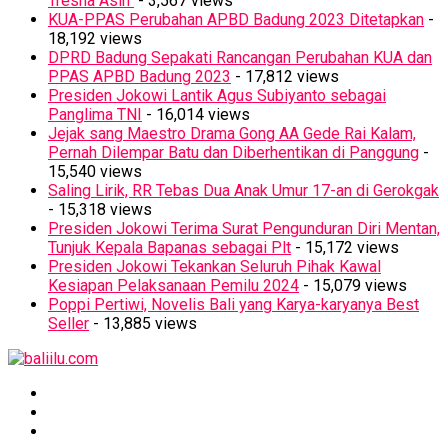
Tresna Asih’’
- 3,567 views
KUA-PPAS Perubahan APBD Badung 2023 Ditetapkan
-
18,192 views
DPRD Badung Sepakati Rancangan Perubahan KUA dan
PPAS APBD Badung 2023
- 17,812 views
Presiden Jokowi Lantik Agus Subiyanto sebagai
Panglima TNI
- 16,014 views
Jejak sang Maestro Drama Gong AA Gede Rai Kalam,
Pernah Dilempar Batu dan Diberhentikan di Panggung
-
15,540 views
Saling Lirik, RR Tebas Dua Anak Umur 17-an di Gerokgak
- 15,318 views
Presiden Jokowi Terima Surat Pengunduran Diri Mentan,
Tunjuk Kepala Bapanas sebagai Plt
- 15,172 views
Presiden Jokowi Tekankan Seluruh Pihak Kawal
Kesiapan Pelaksanaan Pemilu 2024
- 15,079 views
Poppi Pertiwi, Novelis Bali yang Karya-karyanya Best
Seller
- 13,885 views