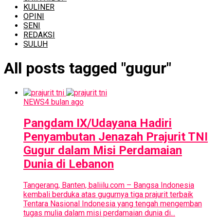
KULINER
OPINI
SENI
REDAKSI
SULUH
All posts tagged "gugur"
NEWS
4 bulan ago
Pangdam IX/Udayana Hadiri
Penyambutan Jenazah Prajurit TNI
Gugur dalam Misi Perdamaian
Dunia di Lebanon
Tangerang, Banten, baliilu.com – Bangsa Indonesia
kembali berduka atas gugurnya tiga prajurit terbaik
Tentara Nasional Indonesia yang tengah mengemban
tugas mulia dalam misi perdamaian dunia di...