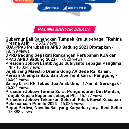
PALING BANYAK DIBACA
Gubernur Bali Canangkan Tumpek Krulut sebagai ‘’Rahina
Tresna Asih’’
- 3,572 views
KUA-PPAS Perubahan APBD Badung 2023 Ditetapkan
-
18,199 views
DPRD Badung Sepakati Rancangan Perubahan KUA dan
PPAS APBD Badung 2023
- 17,820 views
Presiden Jokowi Lantik Agus Subiyanto sebagai Panglima
TNI
- 16,024 views
Jejak sang Maestro Drama Gong AA Gede Rai Kalam,
Pernah Dilempar Batu dan Diberhentikan di Panggung
-
15,544 views
Saling Lirik, RR Tebas Dua Anak Umur 17-an di Gerokgak
-
15,324 views
Presiden Jokowi Terima Surat Pengunduran Diri Mentan,
Tunjuk Kepala Bapanas sebagai Plt
- 15,177 views
Presiden Jokowi Tekankan Seluruh Pihak Kawal Kesiapan
Pelaksanaan Pemilu 2024
- 15,086 views
Poppi Pertiwi, Novelis Bali yang Karya-karyanya Best Seller
- 13,888 views