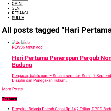
OPINI
SENI
REDAKSI
SULUH
All posts tagged "Hari Perta
NEWS
6 tahun ago
Hari Pertama Penerapan Pergub Nom
Badung
Denpasar, baliilu.com – Secara serentak Senin, 7 Sept
Disiplin dan Penegakan Hukum...
More Posts
Terbaru
Proyeksi Belanja Daerah Capai Rp 14,2 Triliun, DPRD 