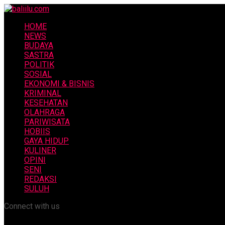
HOME
NEWS
BUDAYA
SASTRA
POLITIK
SOSIAL
EKONOMI & BISNIS
KRIMINAL
KESEHATAN
OLAHRAGA
PARIWISATA
HOBIIS
GAYA HIDUP
KULINER
OPINI
SENI
REDAKSI
SULUH
Connect with us