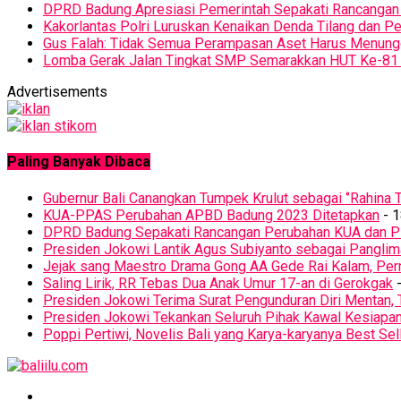
DPRD Badung Apresiasi Pemerintah Sepakati Rancanga
Kakorlantas Polri Luruskan Kenaikan Denda Tilang dan 
Gus Falah: Tidak Semua Perampasan Aset Harus Menun
Lomba Gerak Jalan Tingkat SMP Semarakkan HUT Ke-81 
Advertisements
Paling Banyak Dibaca
Gubernur Bali Canangkan Tumpek Krulut sebagai ‘’Rahina T
KUA-PPAS Perubahan APBD Badung 2023 Ditetapkan
- 1
DPRD Badung Sepakati Rancangan Perubahan KUA dan 
Presiden Jokowi Lantik Agus Subiyanto sebagai Panglim
Jejak sang Maestro Drama Gong AA Gede Rai Kalam, Pern
Saling Lirik, RR Tebas Dua Anak Umur 17-an di Gerokgak
-
Presiden Jokowi Terima Surat Pengunduran Diri Mentan, 
Presiden Jokowi Tekankan Seluruh Pihak Kawal Kesiapa
Poppi Pertiwi, Novelis Bali yang Karya-karyanya Best Sel