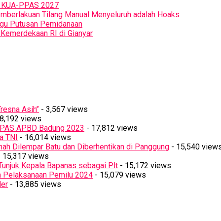
n KUA-PPAS 2027
Pemberlakuan Tilang Manual Menyeluruh adalah Hoaks
ggu Putusan Pemidanaan
Kemerdekaan RI di Gianyar
resna Asih’’
- 3,567 views
8,192 views
PPAS APBD Badung 2023
- 17,812 views
a TNI
- 16,014 views
ah Dilempar Batu dan Diberhentikan di Panggung
- 15,540 view
 15,317 views
Tunjuk Kepala Bapanas sebagai Plt
- 15,172 views
n Pelaksanaan Pemilu 2024
- 15,079 views
ler
- 13,885 views