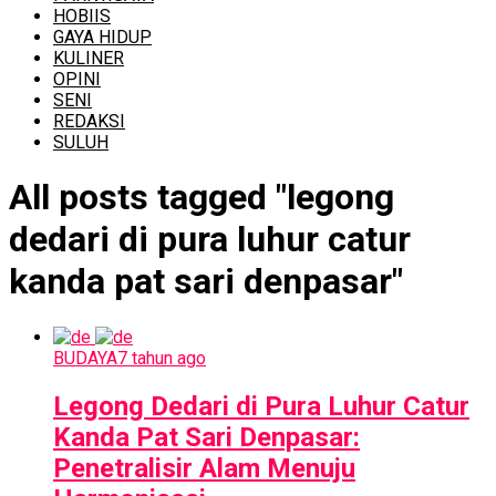
HOBIIS
GAYA HIDUP
KULINER
OPINI
SENI
REDAKSI
SULUH
All posts tagged "legong
dedari di pura luhur catur
kanda pat sari denpasar"
BUDAYA
7 tahun ago
Legong Dedari di Pura Luhur Catur
Kanda Pat Sari Denpasar:
Penetralisir Alam Menuju