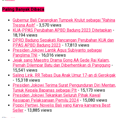
Paling Banyak Dibaca
Gubernur Bali Canangkan Tumpek Krulut sebagai ‘’Rahina
Tresna Asih’’
- 3,570 views
KUA-PPAS Perubahan APBD Badung 2023 Ditetapkan
-
18,194 views
DPRD Badung Sepakati Rancangan Perubahan KUA dan
PPAS APBD Badung 2023
- 17,813 views
Presiden Jokowi Lantik Agus Subiyanto sebagai
Panglima TNI
- 16,016 views
Jejak sang Maestro Drama Gong AA Gede Rai Kalam,
Pernah Dilempar Batu dan Diberhentikan di Panggung
-
15,541 views
Saling Lirik, RR Tebas Dua Anak Umur 17-an di Gerokgak
- 15,318 views
Presiden Jokowi Terima Surat Pengunduran Diri Mentan,
Tunjuk Kepala Bapanas sebagai Plt
- 15,173 views
Presiden Jokowi Tekankan Seluruh Pihak Kawal
Kesiapan Pelaksanaan Pemilu 2024
- 15,080 views
Poppi Pertiwi, Novelis Bali yang Karya-karyanya Best
Seller
- 13,885 views