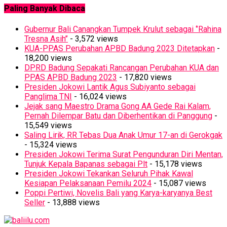
Paling Banyak Dibaca
Gubernur Bali Canangkan Tumpek Krulut sebagai ‘’Rahina
Tresna Asih’’
- 3,572 views
KUA-PPAS Perubahan APBD Badung 2023 Ditetapkan
-
18,200 views
DPRD Badung Sepakati Rancangan Perubahan KUA dan
PPAS APBD Badung 2023
- 17,820 views
Presiden Jokowi Lantik Agus Subiyanto sebagai
Panglima TNI
- 16,024 views
Jejak sang Maestro Drama Gong AA Gede Rai Kalam,
Pernah Dilempar Batu dan Diberhentikan di Panggung
-
15,549 views
Saling Lirik, RR Tebas Dua Anak Umur 17-an di Gerokgak
- 15,324 views
Presiden Jokowi Terima Surat Pengunduran Diri Mentan,
Tunjuk Kepala Bapanas sebagai Plt
- 15,178 views
Presiden Jokowi Tekankan Seluruh Pihak Kawal
Kesiapan Pelaksanaan Pemilu 2024
- 15,087 views
Poppi Pertiwi, Novelis Bali yang Karya-karyanya Best
Seller
- 13,888 views