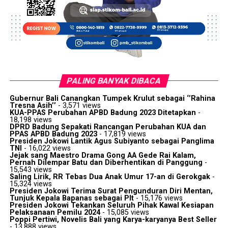
PALING BANYAK DIBACA
Gubernur Bali Canangkan Tumpek Krulut sebagai ‘’Rahina
Tresna Asih’’
- 3,571 views
KUA-PPAS Perubahan APBD Badung 2023 Ditetapkan
-
18,198 views
DPRD Badung Sepakati Rancangan Perubahan KUA dan
PPAS APBD Badung 2023
- 17,819 views
Presiden Jokowi Lantik Agus Subiyanto sebagai Panglima
TNI
- 16,022 views
Jejak sang Maestro Drama Gong AA Gede Rai Kalam,
Pernah Dilempar Batu dan Diberhentikan di Panggung
-
15,543 views
Saling Lirik, RR Tebas Dua Anak Umur 17-an di Gerokgak
-
15,324 views
Presiden Jokowi Terima Surat Pengunduran Diri Mentan,
Tunjuk Kepala Bapanas sebagai Plt
- 15,176 views
Presiden Jokowi Tekankan Seluruh Pihak Kawal Kesiapan
Pelaksanaan Pemilu 2024
- 15,085 views
Poppi Pertiwi, Novelis Bali yang Karya-karyanya Best Seller
- 13,888 views