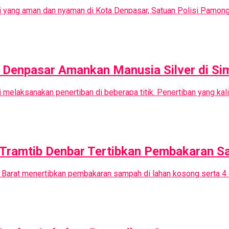
i yang aman dan nyaman di Kota Denpasar, Satuan Polisi Pamong
 Denpasar Amankan Manusia Silver di S
 melaksanakan penertiban di beberapa titik. Penertiban yang kal
, Tramtib Denbar Tertibkan Pembakaran 
 Barat menertibkan pembakaran sampah di lahan kosong serta 4