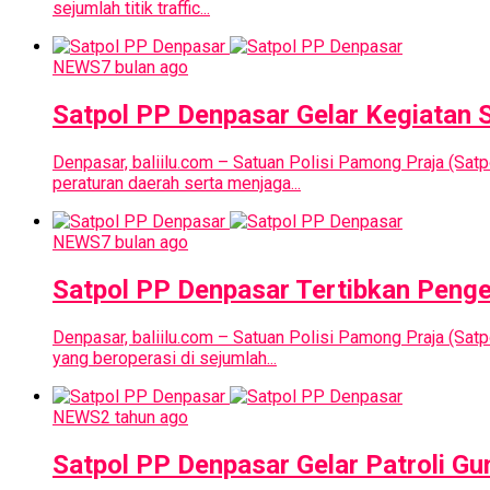
sejumlah titik traffic...
NEWS
7 bulan ago
Satpol PP Denpasar Gelar Kegiatan 
Denpasar, baliilu.com – Satuan Polisi Pamong Praja (S
peraturan daerah serta menjaga...
NEWS
7 bulan ago
Satpol PP Denpasar Tertibkan Penge
Denpasar, baliilu.com – Satuan Polisi Pamong Praja (Sa
yang beroperasi di sejumlah...
NEWS
2 tahun ago
Satpol PP Denpasar Gelar Patroli G