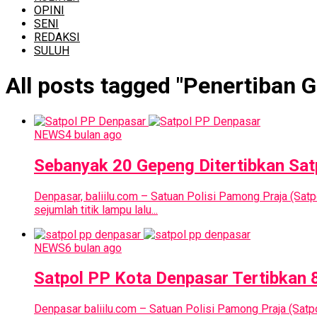
OPINI
SENI
REDAKSI
SULUH
All posts tagged "Penertiban 
NEWS
4 bulan ago
Sebanyak 20 Gepeng Ditertibkan Satp
Denpasar, baliilu.com – Satuan Polisi Pamong Praja (Sa
sejumlah titik lampu lalu...
NEWS
6 bulan ago
Satpol PP Kota Denpasar Tertibkan 
Denpasar baliilu.com – Satuan Polisi Pamong Praja (Sat