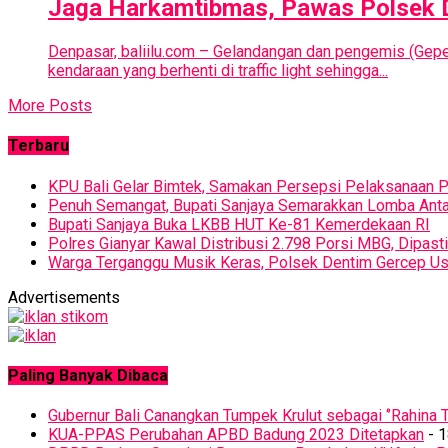
Jaga Harkamtibmas, Pawas Polsek 
Denpasar, baliilu.com – Gelandangan dan pengemis (Ge
kendaraan yang berhenti di traffic light sehingga...
More Posts
Terbaru
KPU Bali Gelar Bimtek, Samakan Persepsi Pelaksanaan
Penuh Semangat, Bupati Sanjaya Semarakkan Lomba Ant
Bupati Sanjaya Buka LKBB HUT Ke-81 Kemerdekaan RI
Polres Gianyar Kawal Distribusi 2.798 Porsi MBG, Dipas
Warga Terganggu Musik Keras, Polsek Dentim Gercep Usa
Advertisements
Paling Banyak Dibaca
Gubernur Bali Canangkan Tumpek Krulut sebagai ‘’Rahina T
KUA-PPAS Perubahan APBD Badung 2023 Ditetapkan
- 1