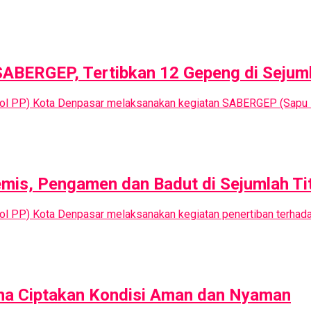
SABERGEP, Tertibkan 12 Gepeng di Sejum
atpol PP) Kota Denpasar melaksanakan kegiatan SABERGEP (Sap
mis, Pengamen dan Badut di Sejumlah Tit
tpol PP) Kota Denpasar melaksanakan kegiatan penertiban terha
una Ciptakan Kondisi Aman dan Nyaman