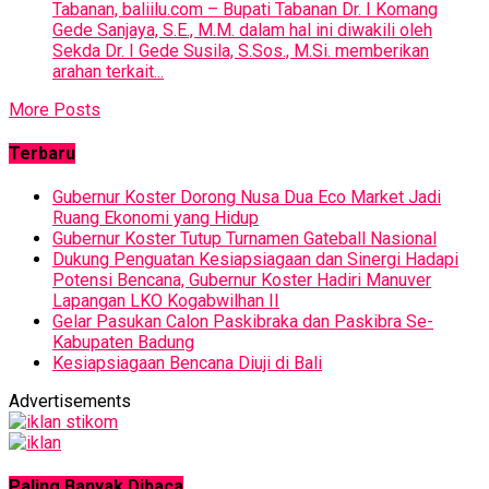
Tabanan, baliilu.com – Bupati Tabanan Dr. I Komang
Gede Sanjaya, S.E., M.M. dalam hal ini diwakili oleh
Sekda Dr. I Gede Susila, S.Sos., M.Si. memberikan
arahan terkait...
More Posts
Terbaru
Gubernur Koster Dorong Nusa Dua Eco Market Jadi
Ruang Ekonomi yang Hidup
Gubernur Koster Tutup Turnamen Gateball Nasional
Dukung Penguatan Kesiapsiagaan dan Sinergi Hadapi
Potensi Bencana, Gubernur Koster Hadiri Manuver
Lapangan LKO Kogabwilhan II
Gelar Pasukan Calon Paskibraka dan Paskibra Se-
Kabupaten Badung
Kesiapsiagaan Bencana Diuji di Bali
Advertisements
Paling Banyak Dibaca