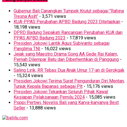
Gubernur Bali Canangkan Tumpek Krulut sebagai ‘’Rahina
Tresna Asih’’
- 3,571 views
KUA-PPAS Perubahan APBD Badung 2023 Ditetapkan
-
18,198 views
DPRD Badung Sepakati Rancangan Perubahan KUA dan
PPAS APBD Badung 2023
- 17,819 views
Presiden Jokowi Lantik Agus Subiyanto sebagai
Panglima TNI
- 16,022 views
Jejak sang Maestro Drama Gong AA Gede Rai Kalam,
Pernah Dilempar Batu dan Diberhentikan di Panggung
-
15,543 views
Saling Lirik, RR Tebas Dua Anak Umur 17-an di Gerokgak
- 15,324 views
Presiden Jokowi Terima Surat Pengunduran Diri Mentan,
Tunjuk Kepala Bapanas sebagai Plt
- 15,176 views
Presiden Jokowi Tekankan Seluruh Pihak Kawal
Kesiapan Pelaksanaan Pemilu 2024
- 15,085 views
Poppi Pertiwi, Novelis Bali yang Karya-karyanya Best
Seller
- 13,888 views