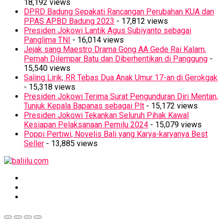
18,192 views
DPRD Badung Sepakati Rancangan Perubahan KUA dan
PPAS APBD Badung 2023
- 17,812 views
Presiden Jokowi Lantik Agus Subiyanto sebagai
Panglima TNI
- 16,014 views
Jejak sang Maestro Drama Gong AA Gede Rai Kalam,
Pernah Dilempar Batu dan Diberhentikan di Panggung
-
15,540 views
Saling Lirik, RR Tebas Dua Anak Umur 17-an di Gerokgak
- 15,318 views
Presiden Jokowi Terima Surat Pengunduran Diri Mentan,
Tunjuk Kepala Bapanas sebagai Plt
- 15,172 views
Presiden Jokowi Tekankan Seluruh Pihak Kawal
Kesiapan Pelaksanaan Pemilu 2024
- 15,079 views
Poppi Pertiwi, Novelis Bali yang Karya-karyanya Best
Seller
- 13,885 views