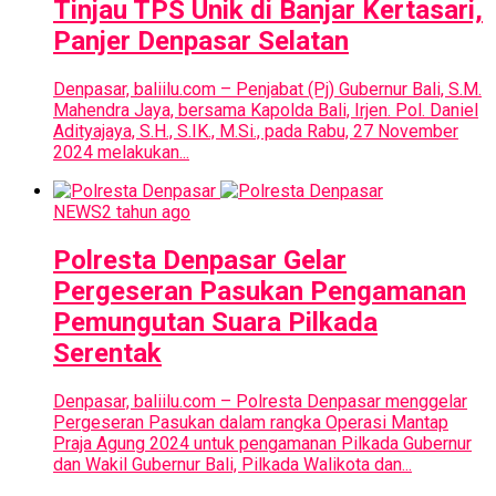
Tinjau TPS Unik di Banjar Kertasari,
Panjer Denpasar Selatan
Denpasar, baliilu.com – Penjabat (Pj) Gubernur Bali, S.M.
Mahendra Jaya, bersama Kapolda Bali, Irjen. Pol. Daniel
Adityajaya, S.H., S.IK., M.Si., pada Rabu, 27 November
2024 melakukan...
NEWS
2 tahun ago
Polresta Denpasar Gelar
Pergeseran Pasukan Pengamanan
Pemungutan Suara Pilkada
Serentak
Denpasar, baliilu.com – Polresta Denpasar menggelar
Pergeseran Pasukan dalam rangka Operasi Mantap
Praja Agung 2024 untuk pengamanan Pilkada Gubernur
dan Wakil Gubernur Bali, Pilkada Walikota dan...