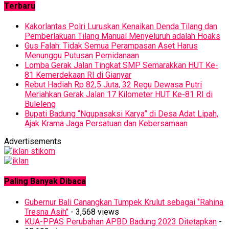
Terbaru
Kakorlantas Polri Luruskan Kenaikan Denda Tilang dan
Pemberlakuan Tilang Manual Menyeluruh adalah Hoaks
Gus Falah: Tidak Semua Perampasan Aset Harus
Menunggu Putusan Pemidanaan
Lomba Gerak Jalan Tingkat SMP Semarakkan HUT Ke-
81 Kemerdekaan RI di Gianyar
Rebut Hadiah Rp 82,5 Juta, 32 Regu Dewasa Putri
Meriahkan Gerak Jalan 17 Kilometer HUT Ke-81 RI di
Buleleng
Bupati Badung “Ngupasaksi Karya” di Desa Adat Lipah,
Ajak Krama Jaga Persatuan dan Kebersamaan
Advertisements
Paling Banyak Dibaca
Gubernur Bali Canangkan Tumpek Krulut sebagai ‘’Rahina
Tresna Asih’’
- 3,568 views
KUA-PPAS Perubahan APBD Badung 2023 Ditetapkan
-