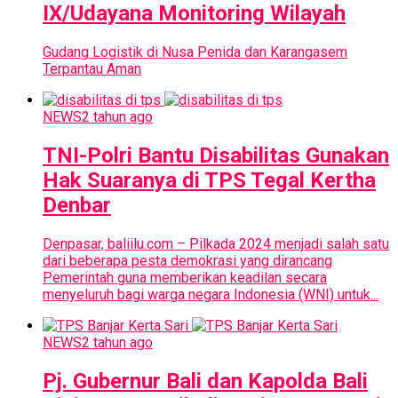
IX/Udayana Monitoring Wilayah
Gudang Logistik di Nusa Penida dan Karangasem
Terpantau Aman
NEWS
2 tahun ago
TNI-Polri Bantu Disabilitas Gunakan
Hak Suaranya di TPS Tegal Kertha
Denbar
Denpasar, baliilu.com – Pilkada 2024 menjadi salah satu
dari beberapa pesta demokrasi yang dirancang
Pemerintah guna memberikan keadilan secara
menyeluruh bagi warga negara Indonesia (WNI) untuk...
NEWS
2 tahun ago
Pj. Gubernur Bali dan Kapolda Bali