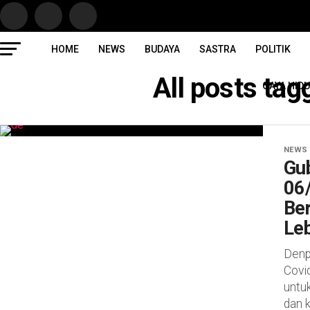
HOME
NEWS
BUDAYA
SASTRA
POLITIK
All posts ta
GAYA HID
NEWS
Gub
06
Ber
Le
Denpa
Covid
untu
dan 