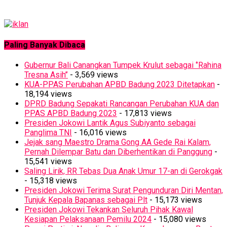
Paling Banyak Dibaca
Gubernur Bali Canangkan Tumpek Krulut sebagai ‘’Rahina
Tresna Asih’’
- 3,569 views
KUA-PPAS Perubahan APBD Badung 2023 Ditetapkan
-
18,194 views
DPRD Badung Sepakati Rancangan Perubahan KUA dan
PPAS APBD Badung 2023
- 17,813 views
Presiden Jokowi Lantik Agus Subiyanto sebagai
Panglima TNI
- 16,016 views
Jejak sang Maestro Drama Gong AA Gede Rai Kalam,
Pernah Dilempar Batu dan Diberhentikan di Panggung
-
15,541 views
Saling Lirik, RR Tebas Dua Anak Umur 17-an di Gerokgak
- 15,318 views
Presiden Jokowi Terima Surat Pengunduran Diri Mentan,
Tunjuk Kepala Bapanas sebagai Plt
- 15,173 views
Presiden Jokowi Tekankan Seluruh Pihak Kawal
Kesiapan Pelaksanaan Pemilu 2024
- 15,080 views