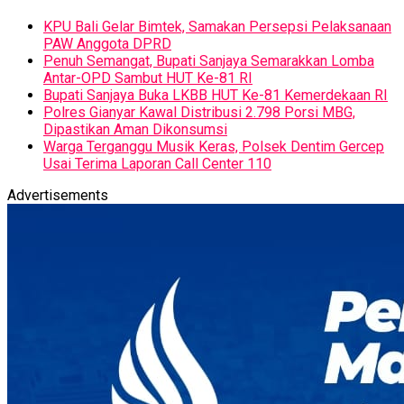
KPU Bali Gelar Bimtek, Samakan Persepsi Pelaksanaan
PAW Anggota DPRD
Penuh Semangat, Bupati Sanjaya Semarakkan Lomba
Antar-OPD Sambut HUT Ke-81 RI
Bupati Sanjaya Buka LKBB HUT Ke-81 Kemerdekaan RI
Polres Gianyar Kawal Distribusi 2.798 Porsi MBG,
Dipastikan Aman Dikonsumsi
Warga Terganggu Musik Keras, Polsek Dentim Gercep
Usai Terima Laporan Call Center 110
Advertisements