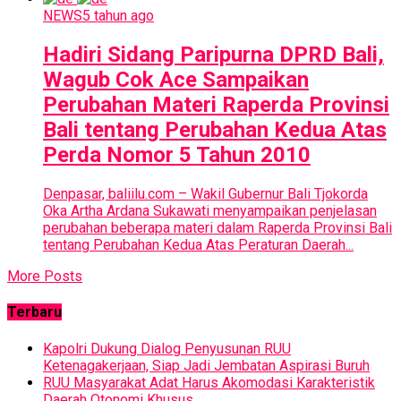
NEWS
5 tahun ago
Hadiri Sidang Paripurna DPRD Bali,
Wagub Cok Ace Sampaikan
Perubahan Materi Raperda Provinsi
Bali tentang Perubahan Kedua Atas
Perda Nomor 5 Tahun 2010
Denpasar, baliilu.com – Wakil Gubernur Bali Tjokorda
Oka Artha Ardana Sukawati menyampaikan penjelasan
perubahan beberapa materi dalam Raperda Provinsi Bali
tentang Perubahan Kedua Atas Peraturan Daerah...
More Posts
Terbaru
Kapolri Dukung Dialog Penyusunan RUU
Ketenagakerjaan, Siap Jadi Jembatan Aspirasi Buruh
RUU Masyarakat Adat Harus Akomodasi Karakteristik
Daerah Otonomi Khusus