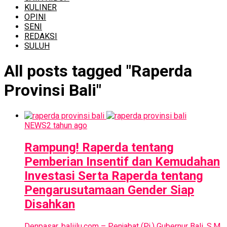
KULINER
OPINI
SENI
REDAKSI
SULUH
All posts tagged "Raperda
Provinsi Bali"
NEWS
2 tahun ago
Rampung! Raperda tentang
Pemberian Insentif dan Kemudahan
Investasi Serta Raperda tentang
Pengarusutamaan Gender Siap
Disahkan
Denpasar, baliilu.com – Penjabat (Pj.) Gubernur Bali, S.M.