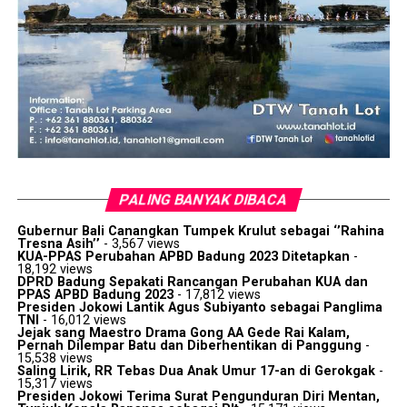
PALING BANYAK DIBACA
Gubernur Bali Canangkan Tumpek Krulut sebagai ‘’Rahina
Tresna Asih’’
- 3,567 views
KUA-PPAS Perubahan APBD Badung 2023 Ditetapkan
-
18,192 views
DPRD Badung Sepakati Rancangan Perubahan KUA dan
PPAS APBD Badung 2023
- 17,812 views
Presiden Jokowi Lantik Agus Subiyanto sebagai Panglima
TNI
- 16,012 views
Jejak sang Maestro Drama Gong AA Gede Rai Kalam,
Pernah Dilempar Batu dan Diberhentikan di Panggung
-
15,538 views
Saling Lirik, RR Tebas Dua Anak Umur 17-an di Gerokgak
-
15,317 views
Presiden Jokowi Terima Surat Pengunduran Diri Mentan,