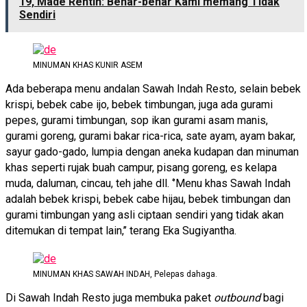
19, Made Rentin: Benar-benar Kami memang Tidak
Sendiri
MINUMAN KHAS KUNIR ASEM
Ada beberapa menu andalan Sawah Indah Resto, selain bebek
krispi, bebek cabe ijo, bebek timbungan, juga ada gurami
pepes, gurami timbungan, sop ikan gurami asam manis,
gurami goreng, gurami bakar rica-rica, sate ayam, ayam bakar,
sayur gado-gado, lumpia dengan aneka kudapan dan minuman
khas seperti rujak buah campur, pisang goreng, es kelapa
muda, daluman, cincau, teh jahe dll. ‘’Menu khas Sawah Indah
adalah bebek krispi, bebek cabe hijau, bebek timbungan dan
gurami timbungan yang asli ciptaan sendiri yang tidak akan
ditemukan di tempat lain,’’ terang Eka Sugiyantha.
MINUMAN KHAS SAWAH INDAH, Pelepas dahaga.
Di Sawah Indah Resto juga membuka paket
outbound
bagi