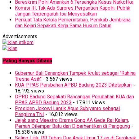
Bareskrim Polri Amankan 6 Tersangka Kasus Narkotika
Komisi III: Tak Ada Surpres Pergantian Kapolri, Publik
Jangan Terpengaruh Isu Menyesatkan
Perkuat Tata Kelola Pemerintahan, Pemkab Jembrana
dan Kejari Sepakati Kerja Sama Hukum Datun
Advertisements
Paling Banyak Dibaca
Gubernur Bali Canangkan Tumpek Krulut sebagai ‘’Rahina
Tresna Asih’’
- 3,567 views
KUA-PPAS Perubahan APBD Badung 2023 Ditetapkan
-
18,192 views
DPRD Badung Sepakati Rancangan Perubahan KUA dan
PPAS APBD Badung 2023
- 17,811 views
Presiden Jokowi Lantik Agus Subiyanto sebagai
Panglima TNI
- 16,012 views
Jejak sang Maestro Drama Gong AA Gede Rai Kalam,
Pernah Dilempar Batu dan Diberhentikan di Panggung
-
15,538 views
Saling Lirik, RR Tebas Dua Anak Umur 17-an di Gerokgak