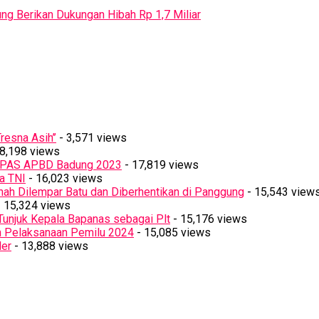
ng Berikan Dukungan Hibah Rp 1,7 Miliar
resna Asih’’
- 3,571 views
8,198 views
PPAS APBD Badung 2023
- 17,819 views
a TNI
- 16,023 views
ah Dilempar Batu dan Diberhentikan di Panggung
- 15,543 view
 15,324 views
Tunjuk Kepala Bapanas sebagai Plt
- 15,176 views
n Pelaksanaan Pemilu 2024
- 15,085 views
ler
- 13,888 views