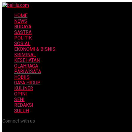
HOME
NEWS
BUDAYA
SASTRA
POLITIK
SOSIAL
EKONOMI & BISNIS
KRIMINAL
KESEHATAN
OLAHRAGA
PARIWISATA
HOBIIS
GAYA HIDUP
KULINER
OPINI
SENI
REDAKSI
SULUH
Connect with us