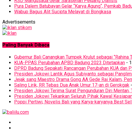
RSD Mangusada Gelar Sarasehan Pejuang Dialisis
Pura Dalem Batubayan Gelar “Karya Agung“, Pemkab Badu
Wabup Bagus Alit Sucipta Melayat di Bongkasa
Advertisements
Paling Banyak Dibaca
Gubernur Bali Canangkan Tumpek Krulut sebagai ‘’Rahina T
KUA-PPAS Perubahan APBD Badung 2023 Ditetapkan
- 1
DPRD Badung Sepakati Rancangan Perubahan KUA dan 
Presiden Jokowi Lantik Agus Subiyanto sebagai Panglim
Jejak sang Maestro Drama Gong AA Gede Rai Kalam, Pern
Saling Lirik, RR Tebas Dua Anak Umur 17-an di Gerokgak
-
Presiden Jokowi Terima Surat Pengunduran Diri Mentan, 
Presiden Jokowi Tekankan Seluruh Pihak Kawal Kesiapa
Poppi Pertiwi, Novelis Bali yang Karya-karyanya Best Sel