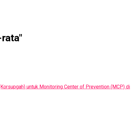
rata"
Korsupgah) untuk Monitoring Center of Prevention (MCP) di