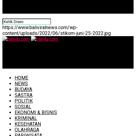
https://www.baliviralnews.com/wp-
content/uploads/2022/06/stikom-juni-25-2022.jpg
baliilu.com
Wagub Cok Ace Lepas dan Sambut Dandim 1611 Badung
HOME
NEWS
BUDAYA
SASTRA
POLITIK
SOSIAL
EKONOMI & BISNIS
KRIMINAL
KESEHATAN
OLAHRAGA
PARIWISATA