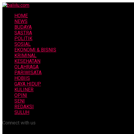
HOME
NEWS
BUDAYA
SASTRA
POLITIK
SOSIAL
EKONOMI & BISNIS
KRIMINAL
KESEHATAN
OLAHRAGA
PARIWISATA
HOBIIS
GAYA HIDUP
KULINER
OPINI
SENI
REDAKSI
SULUH
Connect with us