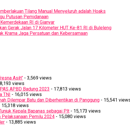
Pemberlakuan Tilang Manual Menyeluruh adalah Hoaks
ggu Putusan Pemidanaan
Kemerdekaan RI di Gianyar
kan Gerak Jalan 17 Kilometer HUT Ke-81 RI di Buleleng
Ajak Krama Jaga Persatuan dan Kebersamaan
resna Asih’’
- 3,569 views
8,193 views
PPAS APBD Badung 2023
- 17,813 views
a TNI
- 16,015 views
ah Dilempar Batu dan Diberhentikan di Panggung
- 15,541 view
 15,318 views
Tunjuk Kepala Bapanas sebagai Plt
- 15,173 views
n Pelaksanaan Pemilu 2024
- 15,080 views
ler
- 13,885 views