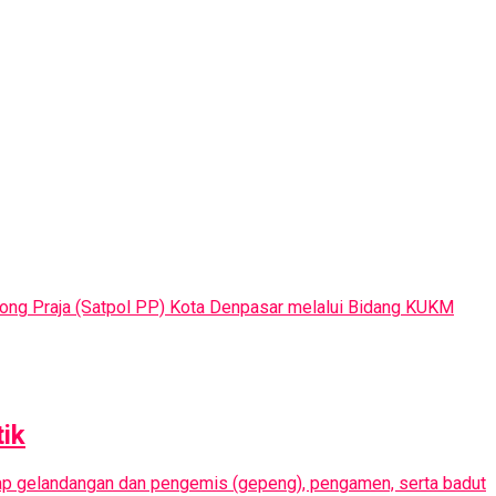
among Praja (Satpol PP) Kota Denpasar melalui Bidang KUKM
ik
dap gelandangan dan pengemis (gepeng), pengamen, serta badut