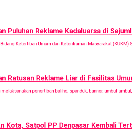
an Puluhan Reklame Kadaluarsa di Sejuml
ui Bidang Ketertiban Umum dan Ketentraman Masyarakat (KUKM) 
an Ratusan Reklame Liar di Fasilitas Um
 melaksanakan penertiban baliho, spanduk, banner, umbul-umbul,
 Kota, Satpol PP Denpasar Kembali Tert