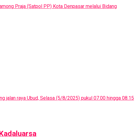
Pamong Praja (Satpol PP) Kota Denpasar melalui Bidang
g jalan raya Ubud, Selasa (5/8/2025) pukul 07.00 hingga 08.15
 Kadaluarsa