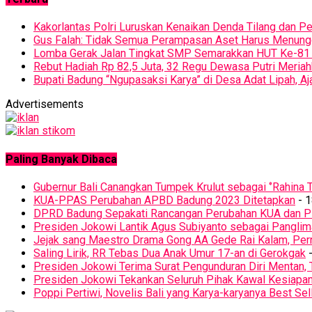
Kakorlantas Polri Luruskan Kenaikan Denda Tilang dan 
Gus Falah: Tidak Semua Perampasan Aset Harus Menun
Lomba Gerak Jalan Tingkat SMP Semarakkan HUT Ke-81 
Rebut Hadiah Rp 82,5 Juta, 32 Regu Dewasa Putri Meriah
Bupati Badung “Ngupasaksi Karya” di Desa Adat Lipah, 
Advertisements
Paling Banyak Dibaca
Gubernur Bali Canangkan Tumpek Krulut sebagai ‘’Rahina T
KUA-PPAS Perubahan APBD Badung 2023 Ditetapkan
- 1
DPRD Badung Sepakati Rancangan Perubahan KUA dan 
Presiden Jokowi Lantik Agus Subiyanto sebagai Panglim
Jejak sang Maestro Drama Gong AA Gede Rai Kalam, Pern
Saling Lirik, RR Tebas Dua Anak Umur 17-an di Gerokgak
-
Presiden Jokowi Terima Surat Pengunduran Diri Mentan, 
Presiden Jokowi Tekankan Seluruh Pihak Kawal Kesiapa
Poppi Pertiwi, Novelis Bali yang Karya-karyanya Best Sel