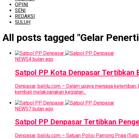
OPINI
SENI
REDAKSI
SULUH
All posts tagged "Gelar Penert
NEWS
4 bulan ago
Satpol PP Kota Denpasar Tertibkan 
Denpasar, baliilu.com – Dalam upaya menjaga ketertiban,
kembali melaksanakan kegiatan...
NEWS
7 bulan ago
Satpol PP Denpasar Tertibkan Penge
Denpasar, baliilu.com – Satuan Polisi Pamong Praja (Sa