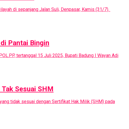
ayah di sepanjang Jalan Suli, Denpasar, Kamis (31/7).
di Pantai Bingin
L.PP, tertanggal 15 Juli 2025, Bupati Badung I Wayan Adi
n Tak Sesuai SHM
ang tidak sesuai dengan Sertifikat Hak Milik (SHM) pada