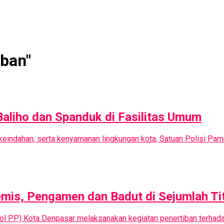
iban"
Baliho dan Spanduk di Fasilitas Umum
 keindahan, serta kenyamanan lingkungan kota, Satuan Polisi P
mis, Pengamen dan Badut di Sejumlah Tit
tpol PP) Kota Denpasar melaksanakan kegiatan penertiban terha